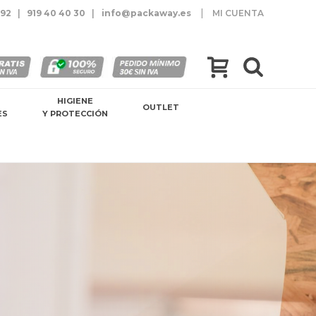
|
 92
|
919 40 40 30
|
info@packaway.es
MI CUENTA
HIGIENE
OUTLET
ES
Y PROTECCIÓN