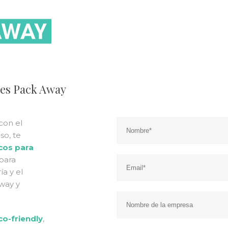
ses Pack Away
con el
so, te
cos para
 para
ía y el
away y
co-friendly
,