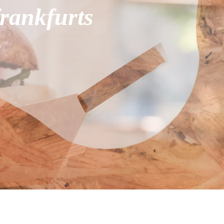
rankfurts
S