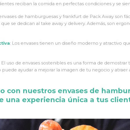
entes reciban la comida en perfectas condiciones y se sient
 envases de hamburguesas y frankfurt de Pack Away son fáci
 que se dedican al take away y delivery. Además, son ergonó
ctiva
: Los envases tienen un diseño moderno y atractivo q
: El uso de envases sostenibles es una forma de demostra
o puede ayudar a mejorar la imagen de tu negocio y atraer a
cio con nuestros envases de hambur
e una experiencia única a tus clien