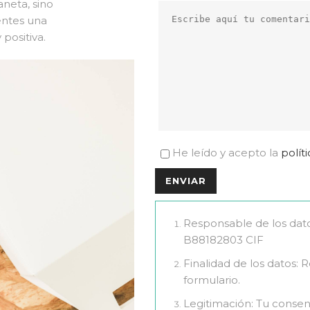
aneta, sino
entes una
positiva.
He leído y acepto la
polít
Responsable de los dat
B88182803 CIF
Finalidad de los datos: 
formulario.
Legitimación: Tu conse