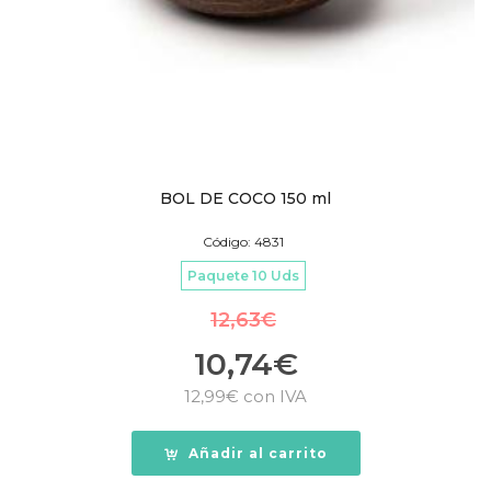
BOL DE COCO 150 ml
Código: 4831
Paquete 10 Uds
12,63
€
10,74
€
12,99
€
con IVA
Añadir al carrito