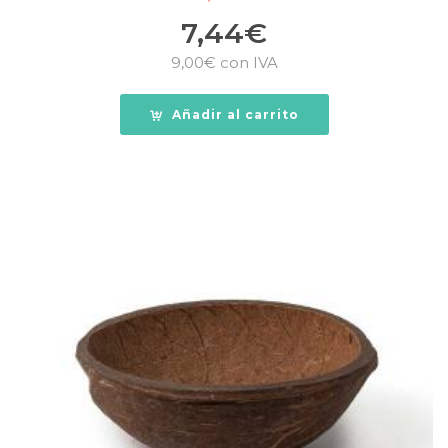
7,44
€
9,00
€
con IVA
Añadir al carrito