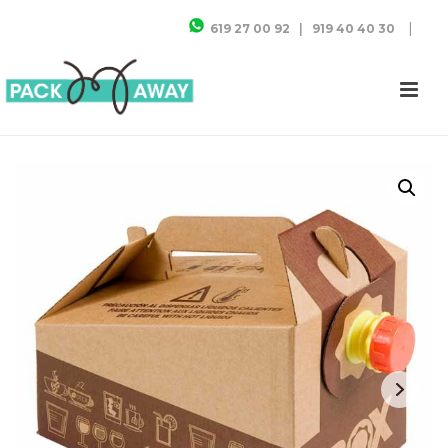
|
619 27 00 92
|
919 40 40 30