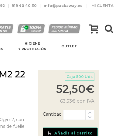
|
 92
|
919 40 40 30
|
info@packaway.es
MI CUENTA
HIGIENE
OUTLET
ES
Y PROTECCIÓN
M2 22
Caja 500 Uds
52,50
€
63,53
€
con IVA
Cantidad
70g/m2, con
s de fuelle
Añadir al carrito