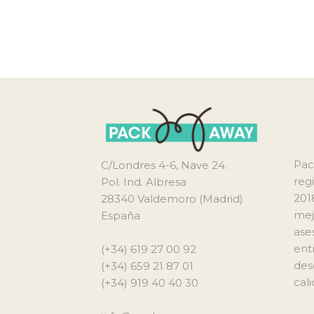
Pac
C/Londres 4-6, Nave 24.
reg
Pol. Ind. Albresa
201
28340 Valdemoro (Madrid)
mej
España
ase
ent
(+34) 619 27 00 92
des
(+34) 659 21 87 01
cali
(+34) 919 40 40 30