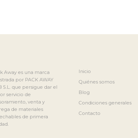
Inicio
k Away es una marca
istrada por PACK AWAY
Quiénes somos
8 S.L. que persigue dar el
Blog
or servicio de
soramiento, venta y
Condiciones generales
rega de materiales
Contacto
echables de primera
dad.