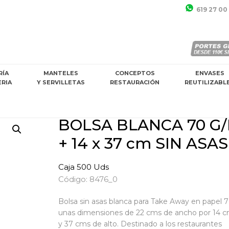
619 27 00
RÍA
MANTELES
CONCEPTOS
ENVASES
ERIA
Y SERVILLETAS
RESTAURACIÓN
REUTILIZABL
BOLSA BLANCA 70 G/
+ 14 x 37 cm SIN ASAS
Caja 500 Uds
Código: 8476_0
Bolsa sin asas blanca para Take Away en papel 
unas dimensiones de 22 cms de ancho por 14 cm
y 37 cms de alto. Destinado a los restaurantes