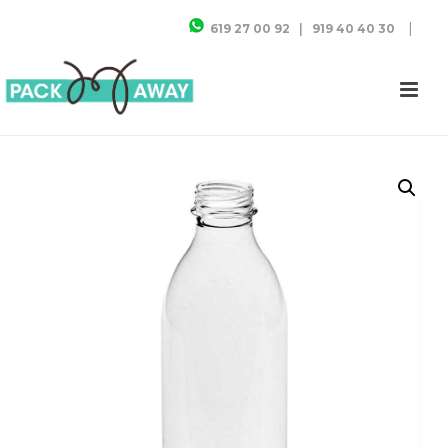
|
619 27 00 92
|
919 40 40 30