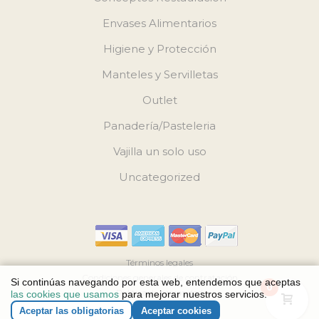
Envases Alimentarios
Higiene y Protección
Manteles y Servilletas
Outlet
Panadería/Pasteleria
Vajilla un solo uso
Uncategorized
Términos legales
Condiciones generales de contratación
Si continúas navegando por esta web, entendemos que aceptas
0
Política de privacidad
las cookies que usamos
para mejorar nuestros servicios.
Política de Cookies
Aceptar las obligatorias
Aceptar cookies