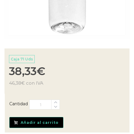
Caja 71 Uds
38,33
€
46,38
€
con IVA
Cantidad
Añadir al carrito