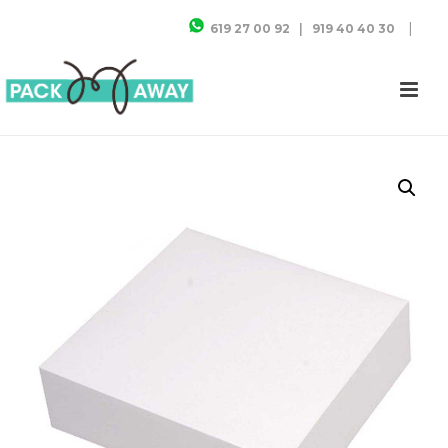
|
619 27 00 92
|
919 40 40 30