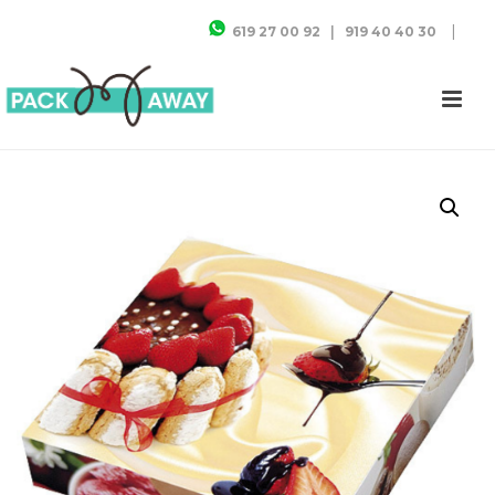
|
619 27 00 92
|
919 40 40 30