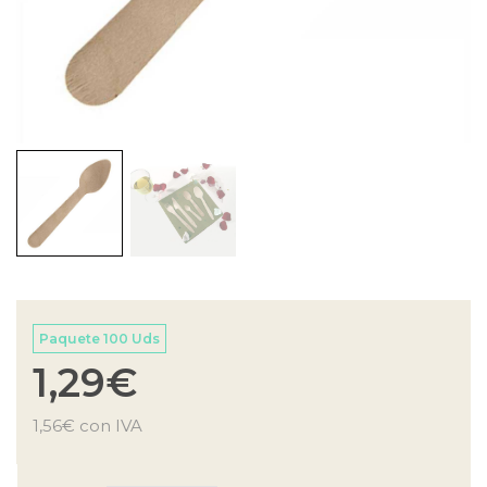
Paquete 100 Uds
1,29
€
1,56
€
con IVA