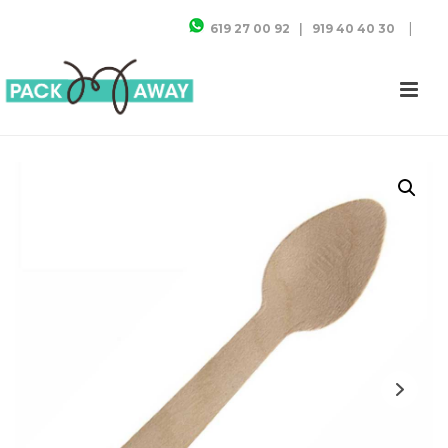
|
619 27 00 92
|
919 40 40 30