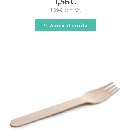
1,56
€
1,89
€
con IVA
Añadir al carrito