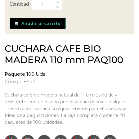
Cantidad
Añadir al carrito
CUCHARA CAFE BIO
MADERA 110 mm PAQ100
Paquete 100 Uds
Código: 8424
Cuchara café de madera natural de 11 cm. Es rígida y
resistente, con un diseño precioso para decorar cualquier
mesa o acompañar a cualquier envase para el take away.
Ideal para degustaciones. La caja completa contiene 20
paquetes de 100 unidades.