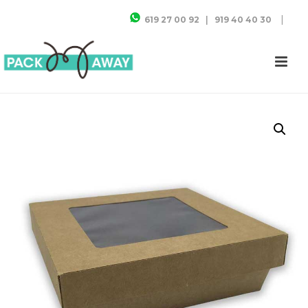
|
619 27 00 92
|
919 40 40 30