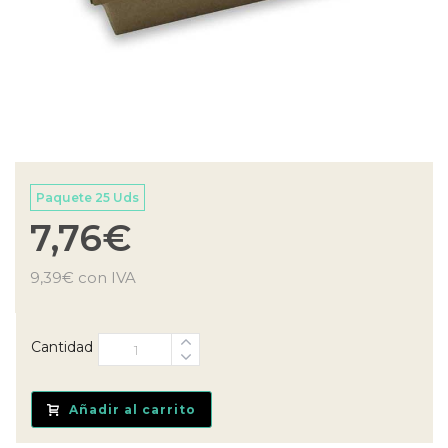
Paquete 25 Uds
7,76
€
9,39
€
con IVA
Cantidad
Añadir al carrito