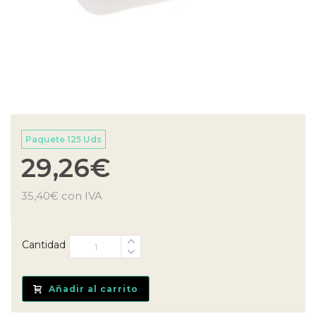
Paquete 125 Uds
29,26
€
35,40
€
con IVA
Cantidad
Añadir al carrito