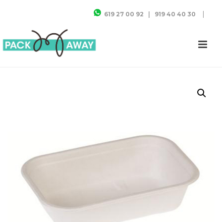
|
619 27 00 92
|
919 40 40 30