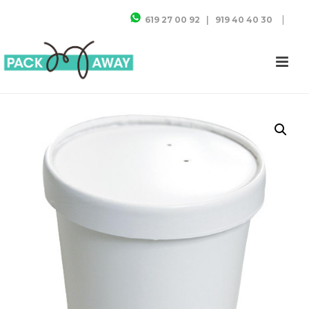
|
619 27 00 92
|
919 40 40 30