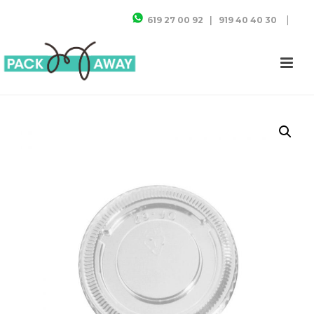
|
619 27 00 92
|
919 40 40 30