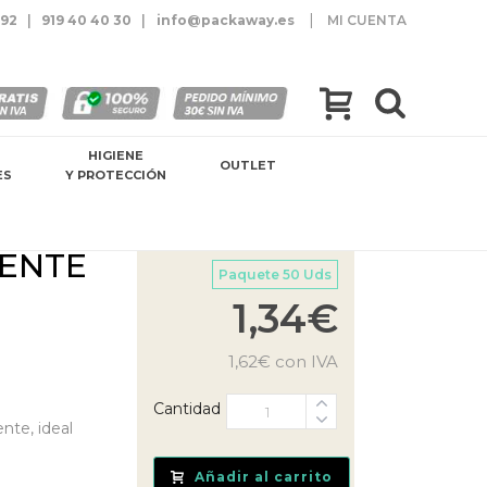
|
 92
|
919 40 40 30
|
info@packaway.es
MI CUENTA
HIGIENE
OUTLET
ES
Y PROTECCIÓN
ENTE
Paquete 50 Uds
1,34
€
1,62
€
con IVA
Cantidad
nte, ideal
Añadir al carrito