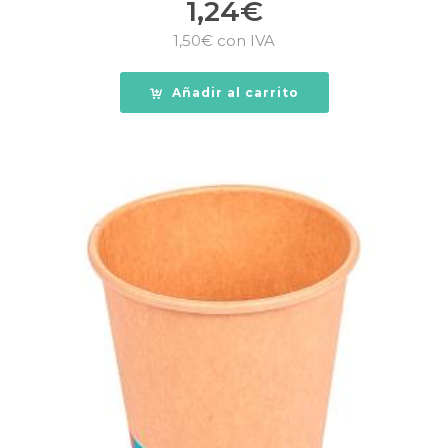
1,24
€
1,50
€
con IVA
Añadir al carrito