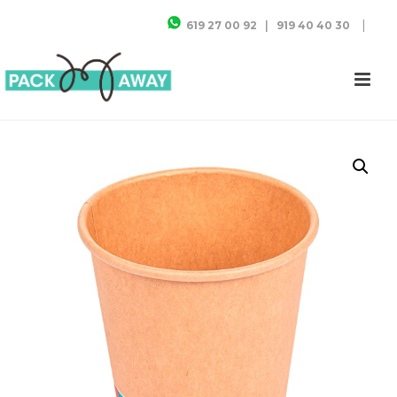
|
619 27 00 92
|
919 40 40 30