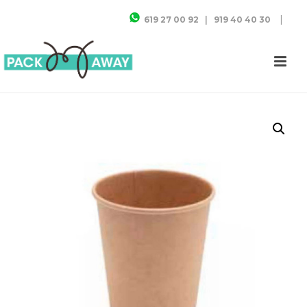
|
619 27 00 92
|
919 40 40 30