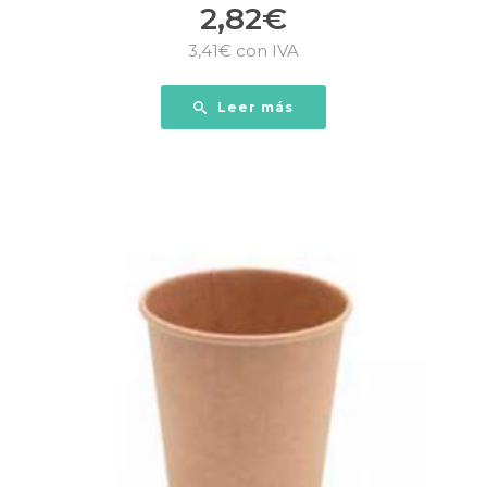
2,82
€
3,41
€
con IVA
Leer más