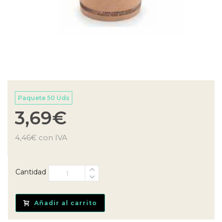
Paquete 50 Uds
3,69
€
4,46
€
con IVA
Cantidad
Añadir al carrito