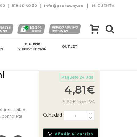
|
 92
|
919 40 40 30
|
info@packaway.es
MI CUENTA
HIGIENE
OUTLET
ES
Y PROTECCIÓN
l
Paquete 24 Uds
4,81
€
5,82
€
con IVA
o irrompible
Cantidad
ja completa
Añadir al carrito