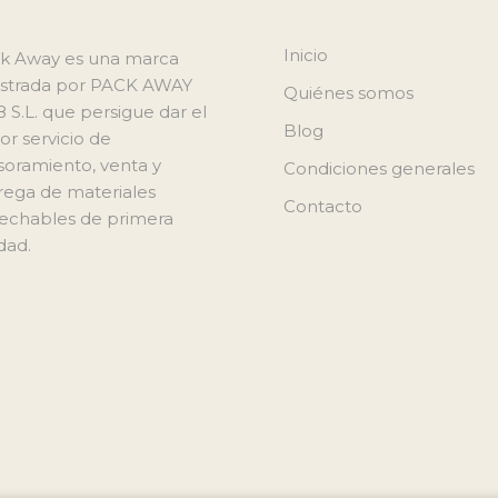
Inicio
k Away es una marca
istrada por PACK AWAY
Quiénes somos
8 S.L. que persigue dar el
Blog
or servicio de
soramiento, venta y
Condiciones generales
rega de materiales
Contacto
echables de primera
dad.