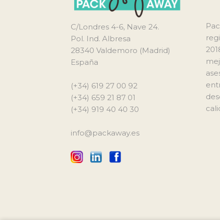
Pac
C/Londres 4-6, Nave 24.
reg
Pol. Ind. Albresa
201
28340 Valdemoro (Madrid)
mej
España
ase
ent
(+34) 619 27 00 92
des
(+34) 659 21 87 01
cali
(+34) 919 40 40 30
info@packaway.es